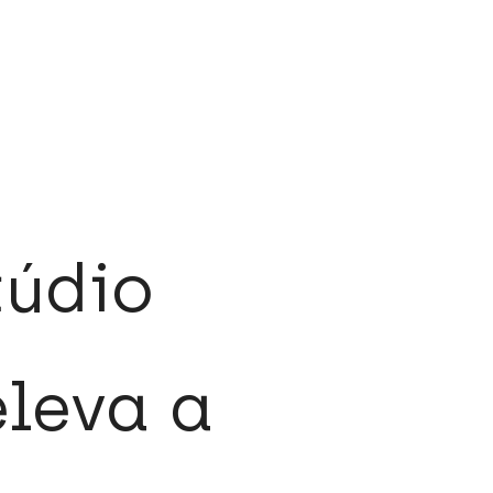
túdio
eleva a