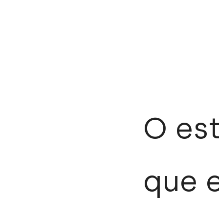
O es
que 