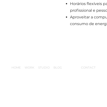
Horários flexíveis p
profissional e pesso
Aproveitar a comp
consumo de energia
HOME
WORK
STUDIO
BLOG
IMPACT
CONTACT